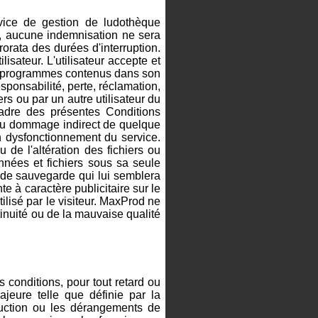
vice de gestion de ludothèque
, aucune indemnisation ne sera
rorata des durées d'interruption.
sateur. L'utilisateur accepte et
rs, programmes contenus dans son
sponsabilité, perte, réclamation,
rs ou par un autre utilisateur du
adre des présentes Conditions
e ou dommage indirect de quelque
'un dysfonctionnement du service.
de l'altération des fichiers ou
onnées et fichiers sous sa seule
e de sauvegarde qui lui semblera
e à caractère publicitaire sur le
tilisé par le visiteur. MaxProd ne
nuité ou de la mauvaise qualité
conditions, pour tout retard ou
jeure telle que définie par la
éduction ou les dérangements de