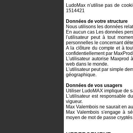
LudoMax n'utilise pas de coo
1514421
Données de votre structure
Nous utilisons les données relat
En aucun cas Les données person
l'utilisateur peut à tout mom
personnelles le concernant dét
A la clôture du compte et à tou
confidentiellement par MaxProd p
L'utilisateur autorise Maxprod à
web dans le monde.
L'utilisateur peut par simple de
géographique.
Données de vos usagers
Utiliser LudoMAX implique de s
L'utilisateur est responsable d
vigueur.
Max Valembois ne saurait en auc
Max Valembois s'engage à séc
moyen de mot de passe cryptés