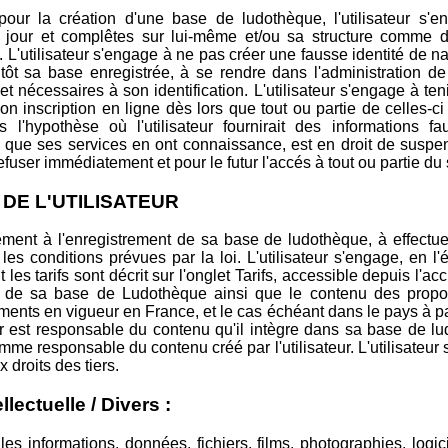
 pour la création d'une base de ludothèque, l'utilisateur s'e
 à jour et complêtes sur lui-même et/ou sa structure comme
L'utilisateur s'engage à ne pas créer une fausse identité de na
 sitôt sa base enregistrée, à se rendre dans l'administration 
t nécessaires à son identification. L'utilisateur s'engage à te
n inscription en ligne dès lors que tout ou partie de celles-c
s l'hypothèse où l'utilisateur fournirait des informations f
 que ses services en ont connaissance, est en droit de suspen
 refuser immédiatement et pour le futur l'accés à tout ou partie du 
S DE L'UTILISATEUR
lement à l'enregistrement de sa base de ludothèque, à effectuer
 les conditions prévues par la loi. L'utilisateur s'engage, en
les tarifs sont décrit sur l'onglet Tarifs, accessible depuis l'ac
 de sa base de Ludothèque ainsi que le contenu des propos
ements en vigueur en France, et le cas échéant dans le pays à par
eur est responsable du contenu qu'il intègre dans sa base de l
e responsable du contenu créé par l'utilisateur. L'utilisateur
 droits des tiers.
ellectuelle / Divers :
s les informations, données, fichiers, films, photographies, log