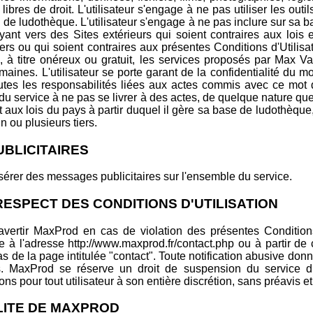
 libres de droit. L'utilisateur s'engage à ne pas utiliser les ou
n de ludothèque. L'utilisateur s'engage à ne pas inclure sur sa
ant vers des Sites extérieurs qui soient contraires aux lois 
tiers ou qui soient contraires aux présentes Conditions d'Utilisat
s, à titre onéreux ou gratuit, les services proposés par Max 
ines. L'utilisateur se porte garant de la confidentialité du m
outes les responsabilités liées aux actes commis avec ce mot d
 du service à ne pas se livrer à des actes, de quelque nature que 
t aux lois du pays à partir duquel il gère sa base de ludothèque, 
n ou plusieurs tiers.
PUBLICITAIRES
nsérer des messages publicitaires sur l'ensemble du service.
N RESPECT DES CONDITIONS D'UTILISATION
à avertir MaxProd en cas de violation des présentes Conditions
le à l'adresse http://www.maxprod.fr/contact.php ou à partir 
as de la page intitulée "contact". Toute notification abusive don
s. MaxProd se réserve un droit de suspension du service 
ns pour tout utilisateur à son entière discrétion, sans préavis e
ILITE DE MAXPROD