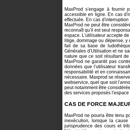
MaxProd s'engage à fournir p
accessible en ligne. En cas d
effectuée. En cas d'interruption
MaxProd ne peut être considéré 
reconnaît qu'il est seul respon
espace. L'utilisateur accepte de
litige, dommage ou dépense, y co
fait de sa base de ludothèqu
Générales d'Utilisation et ne s
nature que ce soit résultant de 
MaxProd ne garantit pas contre
données que l'utilisateur trans
responsabilité et en connaissan
nécessaire. Maxprod se réserve l
webservice, quel que soit l'annon
peut notamment être considérée
des services proposés l'espace de
CAS DE FORCE MAJEU
MaxProd ne pourra être tenu po
inexécution, lorsque la cause
jurisprudence des cours et tri