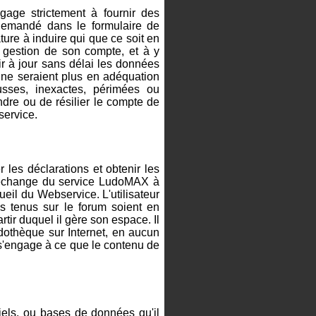
ngage strictement à fournir des
 demandé dans le formulaire de
ture à induire qui que ce soit en
de gestion de son compte, et à y
nir à jour sans délai les données
i ne seraient plus en adéquation
ausses, inexactes, périmées ou
dre ou de résilier le compte de
service.
 les déclarations et obtenir les
 l'échange du service LudoMAX à
cueil du Webservice. L'utilisateur
 tenus sur le forum soient en
tir duquel il gère son espace. Il
udothèque sur Internet, en aucun
 s'engage à ce que le contenu de
iciels, ou bases de données qu'il