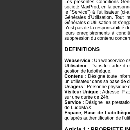
Les présentes Conditions Génér
société MaxProd, en la personne
le "Service") à l'utilisateur (c
Générales d'Utilisation. Tout 
Générales d'Utilisation et s'en
n'est pas de la responsabilité 
leurs enregistrements à conditi
suppression du contenu concern
DEFINITIONS
Webservice :
Un webservice est 
Utilisateur :
Dans le cadre du s
gestion de ludothèque.
Contenu :
Désigne toute inform
un utilisateur dans sa base de 
Usagers :
Personne physique ou
Visiteur Unique :
Adresse IP as
sur une durée de 24h.
Service :
Désigne les prestation
de LudoMAX.
Espace, Base de Ludothèqu
qu'après authentification de l'uti
Article 1 : PROPRIETE