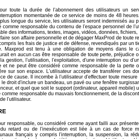
our toute la durée de l'abonnement des utilisateurs un ser
'interruption momentanée de ce service de moins de 48 heures
 plus longue du service, les utilisateurs seront indemnisés au p
comme responsable du contenu de l'espace personnel de l'utili
sable des informations, textes, images, vidéos, données, fichie
 faire son affaire personnelle et de dégager MaxProd de toute re
mpris les frais de justice et de défense, revendiqués par un tie
e. Maxprod est tenu à une obligation de moyens dans le c
aurait en aucun cas être responsable de toute perte, préjudic
la gestion, l'utilisation, l'exploitation, d'une interruption ou d
 et ne peut être considéré comme responsable de la perte ou 
fère sur son espace. L'utilisateur accepte de transférer ces d
ce de cause. Il incombe à l'utilisateur d'effectuer toute mesur
e droit d'inclure un bandeau, un pavé ou une fenêtre surgissant
ceur, et quel que soit le support (ordinateur, appareil mobile) u
 comme responsable du mauvais fonctionnement, de la disconti
 l'utilisateur.
RE
ur responsable, ou considéré comme ayant failli aux présentes 
 du retard ou de l'inexécution est liée à un cas de force ma
bunaux français y compris l'interruption, la suspension, la r