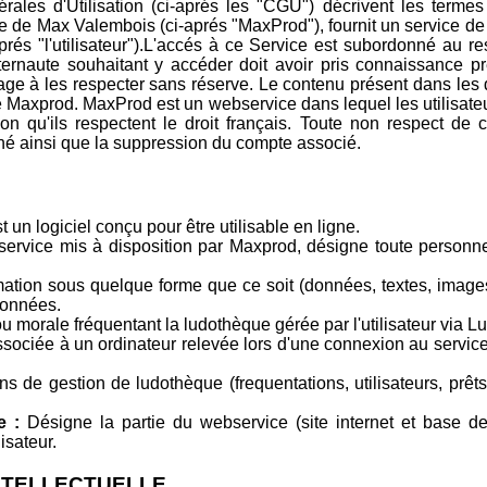
ales d'Utilisation (ci-aprés les "CGU") décrivent les termes
 de Max Valembois (ci-aprés "MaxProd"), fournit un service de
i-aprés "l'utilisateur").L'accés à ce Service est subordonné au
internaute souhaitant y accéder doit avoir pris connaissance 
gage à les respecter sans réserve. Le contenu présent dans les
de Maxprod. MaxProd est un webservice dans lequel les utilisa
on qu'ils respectent le droit français. Toute non respect de 
é ainsi que la suppression du compte associé.
un logiciel conçu pour être utilisable en ligne.
ervice mis à disposition par Maxprod, désigne toute personne 
ation sous quelque forme que ce soit (données, textes, images, 
données.
 morale fréquentant la ludothèque gérée par l'utilisateur via 
sociée à un ordinateur relevée lors d'une connexion au service
s de gestion de ludothèque (frequentations, utilisateurs, prêts
e :
Désigne la partie du webservice (site internet et base d
lisateur.
 INTELLECTUELLE