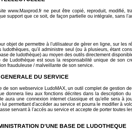
te www.Maxprod.fr ne peut être copié, reproduit, modifié, tr
e support que ce soit, de façon partielle ou intégrale, sans l'au
r objet de permettre à l'utilisateur de gèrer en ligne, sur les 
s ludothèques, qu'il administre seul (ou à plusieurs, étant c
 base de ludothèque) au moyen des outils directement disponibl
se de Ludothèque est sous la responsabilité unique de son cr
ion frauduleuse / malveillante de son service.
ON GENERALE DU SERVICE
 de son webservice LudoMAX, un outil complet de gestion de lu
e donnera lieu aux fonctions décrites dans la description du
lle aura une connexion internet classique et qu'elle sera à
 lui permettant d'accéder au service et pourra le modifier à volon
passe servant à l'accés au service et accepte de porter toutes le
 ADMINISTRATION D'UNE BASE DE LUDOTHEQUE