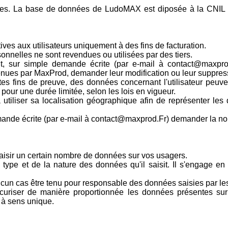
kies. La base de données de LudoMAX est diposée à la CNIL 
ives aux utilisateurs uniquement à des fins de facturation.
nelles ne sont revendues ou utilisées par des tiers.
ent, sur simple demande écrite (par e-mail à contact@maxprod
enues par MaxProd, demander leur modification ou leur suppres
tes fins de preuve, des données concernant l'utilisateur peuv
our une durée limitée, selon les lois en vigueur.
 utiliser sa localisation géographique afin de représenter les d
mande écrite (par e-mail à contact@maxprod.Fr) demander la non-
aisir un certain nombre de données sur vos usagers.
u type et de la nature des données qu'il saisit. Il s'engage en 
un cas être tenu pour responsable des données saisies par les 
uriser de manière proportionnée les données présentes su
 à sens unique.